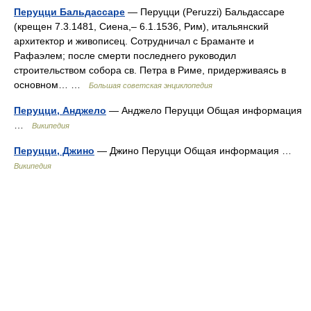
Перуцци Бальдассаре
— Перуцци (Peruzzi) Бальдассаре
(крещен 7.3.1481, Сиена,‒ 6.1.1536, Рим), итальянский
архитектор и живописец. Сотрудничал с Браманте и
Рафаэлем; после смерти последнего руководил
строительством собора св. Петра в Риме, придерживаясь в
основном… …
Большая советская энциклопедия
Перуцци, Анджело
— Анджело Перуцци Общая информация
…
Википедия
Перуцци, Джино
— Джино Перуцци Общая информация …
Википедия