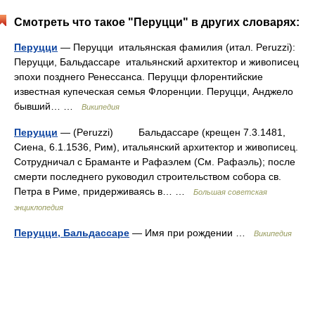
Смотреть что такое "Перуцци" в других словарях:
Перуцци
— Перуцци итальянская фамилия (итал. Peruzzi):
Перуцци, Бальдассаре итальянский архитектор и живописец
эпохи позднего Ренессанса. Перуцци флорентийские
известная купеческая семья Флоренции. Перуцци, Анджело
бывший… …
Википедия
Перуцци
— (Peruzzi) Бальдассаре (крещен 7.3.1481,
Сиена, 6.1.1536, Рим), итальянский архитектор и живописец.
Сотрудничал с Браманте и Рафаэлем (См. Рафаэль); после
смерти последнего руководил строительством собора св.
Петра в Риме, придерживаясь в… …
Большая советская
энциклопедия
Перуцци, Бальдассаре
— Имя при рождении …
Википедия