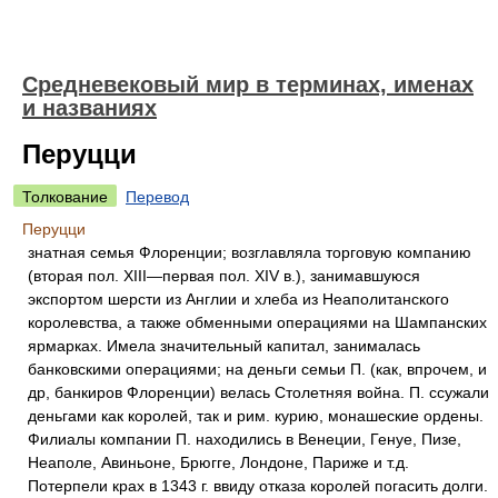
Средневековый мир в терминах, именах
и названиях
Перуцци
Толкование
Перевод
Перуцци
знатная семья Флоренции; возглавляла торговую компанию
(вторая пол. XIII—первая пол. XIV в.), занимавшуюся
экспортом шерсти из Англии и хлеба из Неаполитанского
королевства, а также обменными операциями на Шампанских
ярмарках. Имела значительный капитал, занималась
банковскими операциями; на деньги семьи П. (как, впрочем, и
др, банкиров Флоренции) велась Столетняя война. П. ссужали
деньгами как королей, так и рим. курию, монашеские ордены.
Филиалы компании П. находились в Венеции, Генуе, Пизе,
Неаполе, Авиньоне, Брюгге, Лондоне, Париже и т.д.
Потерпели крах в 1343 г. ввиду отказа королей погасить долги.