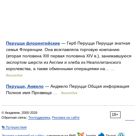
Перуцци флорентийские
— Герб Перуцци Перуцци знатная
семья Флоренции. Она возглавляла торговую компанию
(вторая половина XIII первая половина XIV в.), занимавшуюся
экспортом шерсти из Англии и хлеба из Неаполитанского
королевства, а также обменными операциями на… …
Википедия
Перуцци, Анжело
— Анджело Перуцци Общая информация
Полное имя Прозвище …
Википедия
© Академик, 2000-2026
18+
Обратная связь:
Техподдержка
,
Реклама на сайте
👣 Путешествия
Экспорт словарей на сайты
, сделанные на PHP,
Joomla,
Drupal,